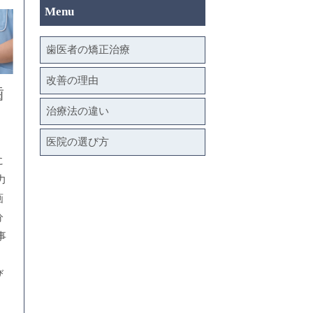
Menu
歯医者の矯正治療
改善の理由
歯
治療法の違い
医院の選び方
、
に
力
画
分
事
、
び