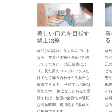
美しい口元を目指す
有
矯正治療
る
歯並びの乱れに長く悩んでいる
歯
なら、放置せず歯科医院に相談
ワ
してください。 矯正治療によ
正
り、見た目のコンプレックスだ
ど
けでなく噛み合わせの不具合も
態
改善できます。 子供でも治療は
配
可能です。 気になった時点で受
ぞ
診すれば、治療の必要性や適切
歯
な開始時期、費用感まで具体的
な
に把握できます。
よ