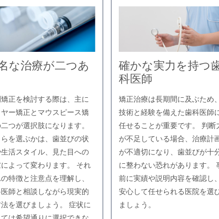
名な治療が二つあ
確かな実力を持つ
科医師
列矯正を検討する際は、主に
矯正治療は長期間に及ぶため
イヤー矯正とマウスピース矯
技術と経験を備えた歯科医師
の二つが選択肢になります。
任せることが重要です。 判断
ちらを選ぶかは、歯並びの状
が不足している場合、治療計
や生活スタイル、見た目への
が不適切になり、歯並びが十
慮によって変わります。 それ
に整わない恐れがあります。 
れの特徴と注意点を理解し、
前に実績や説明内容を確認し
科医師と相談しながら現実的
安心して任せられる医院を選
方法を選びましょう。 症状に
ましょう。
っては希望通りに選択できな